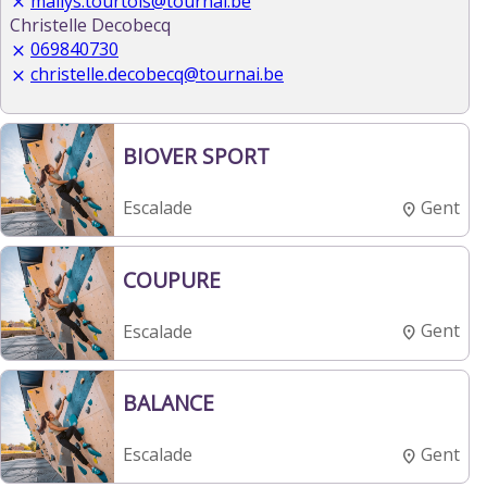
mailys.tourtois@tournai.be
Christelle Decobecq
069840730
christelle.decobecq@tournai.be
BIOVER SPORT
Gent
Escalade
COUPURE
Gent
Escalade
BALANCE
Gent
Escalade