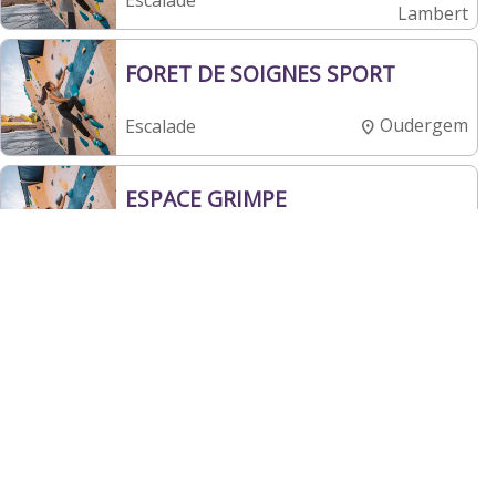
Escalade
Lambert
FORET DE SOIGNES SPORT
Oudergem
Escalade
ESPACE GRIMPE
Montignies-sur-
Escalade
Sambre
BLOK
Hoboken
Escalade
CENTRE SPORTIF BERTRANSART
Ham-sur-Heure-