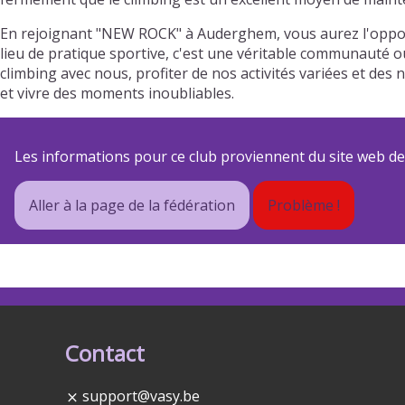
En rejoignant "NEW ROCK" à Auderghem, vous aurez l'oppor
lieu de pratique sportive, c'est une véritable communauté où
climbing avec nous, profiter de nos activités variées et 
et vivre des moments inoubliables.
Les informations pour ce club proviennent du site web de s
Aller à la page de la fédération
Problème !
Contact
support@vasy.be