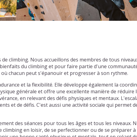
de climbing. Nous accueillons des membres de tous niveau
ienfaits du climbing et pour faire partie d'une communauté
l où chacun peut s'épanouir et progresser à son rythme.
durance et la flexibilité. Elle développe également la coordin
ysique générale et offre une excellente manière de réduire l
sévérance, en relevant des défis physiques et mentaux. L'esca
ts et de défis. C'est aussi une activité sociale qui permet de
ent des séances pour tous les âges et tous les niveaux. N
e climbing en loisir, de se perfectionner ou de se préparer 
nir une bonne santé physique et mentale, tout en créant des