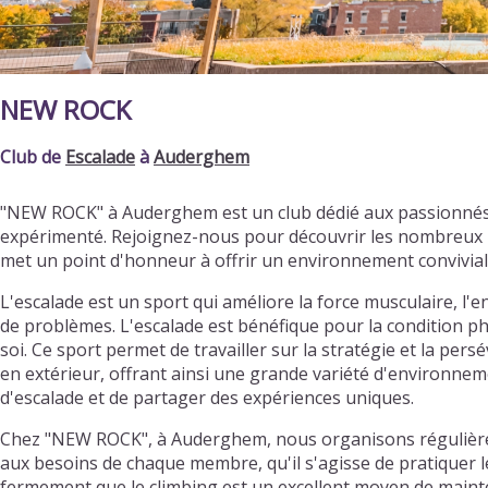
NEW ROCK
Club de
Escalade
à
Auderghem
"NEW ROCK" à Auderghem est un club dédié aux passionnés 
expérimenté. Rejoignez-nous pour découvrir les nombreux b
met un point d'honneur à offrir un environnement convivia
L'escalade est un sport qui améliore la force musculaire, l'en
de problèmes. L'escalade est bénéfique pour la condition ph
soi. Ce sport permet de travailler sur la stratégie et la per
en extérieur, offrant ainsi une grande variété d'environnemen
d'escalade et de partager des expériences uniques.
Chez "NEW ROCK", à Auderghem, nous organisons régulièrem
aux besoins de chaque membre, qu'il s'agisse de pratiquer l
fermement que le climbing est un excellent moyen de mainte