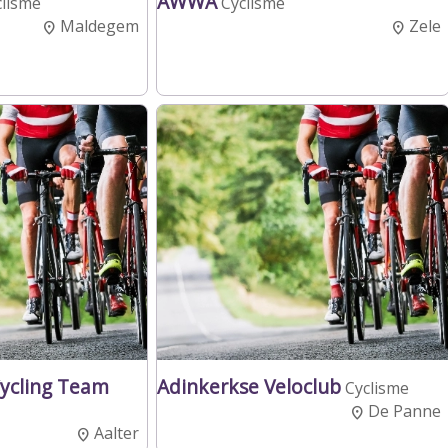
AWWA
clisme
Cyclisme
Maldegem
Zele
Cycling Team
Adinkerkse Veloclub
Cyclisme
De Panne
Aalter