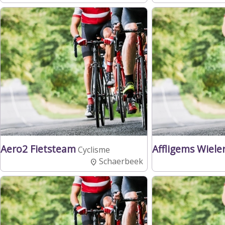
Aero2 Fietsteam
Affligems Wiel
Cyclisme
Schaerbeek