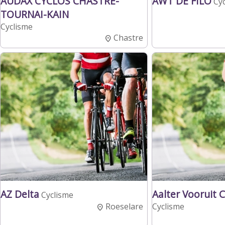
AUDAX CYCLOS CHASTRE-
AWT DE FILO
Cy
TOURNAI-KAIN
Cyclisme
Chastre
AZ Delta
Aalter Vooruit 
Cyclisme
Roeselare
Cyclisme