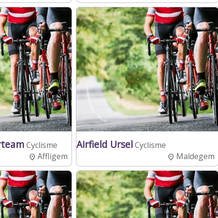
erteam
Airfield Ursel
Cyclisme
Cyclisme
Affligem
Maldegem