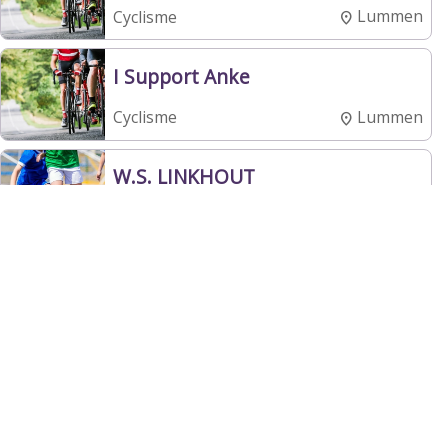
Lummen
Cyclisme
I Support Anke
Lummen
Cyclisme
W.S. LINKHOUT
Lummen
Football
S.K. MELDERT
Lummen
Football
ROBA - REGIO OOST-BRABANT
ATL
Wespelaar
Athlétisme