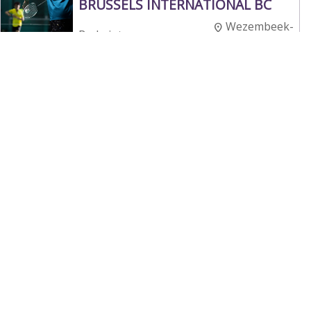
BRUSSELS INTERNATIONAL BC
Wezembeek-
Badminton
Oppem
BSC Saint-Vith
Sankt Vith
Badminton
BSV Eynatten
Raeren
Badminton
Bad Frasnes
Les Bons Villers
Badminton
<<
<
1
2
3
4
5
6
7
8
Suivant
Précédent
>