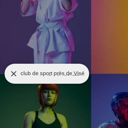
club de
sport
près de Visé