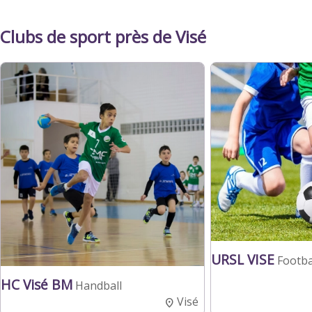
Clubs de sport près de Visé
URSL VISE
Footba
HC Visé BM
Handball
Visé