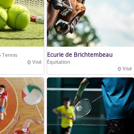
S
Ecurie de Brichtembeau
Tennis
Visé
Équitation
Visé