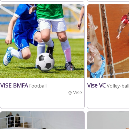
VISE BMFA
Vise VC
Football
Volley-bal
Visé