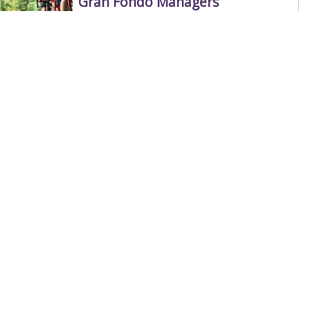
Gran Fondo Managers
Grimbergen
Cyclisme
Lint1850
Grimbergen
Cyclisme
De Wielervrienden Meise Rode
Meise
Cyclisme
Bouwunie Cycling Team
Vilvoorde
Cyclisme
1
2
3
4
5
6
Suivant >