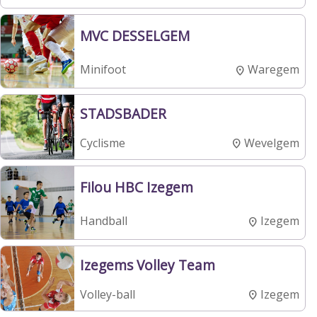
MVC DESSELGEM
Waregem
Minifoot
STADSBADER
Wevelgem
Cyclisme
Filou HBC Izegem
Izegem
Handball
Izegems Volley Team
Izegem
Volley-ball