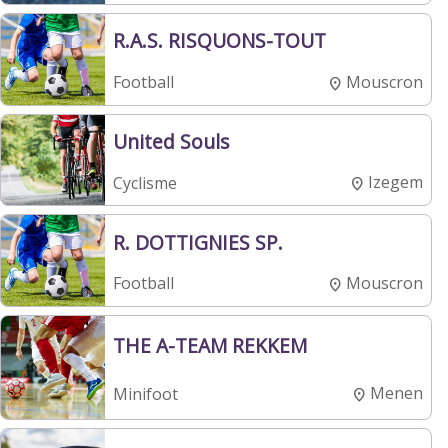
R.A.S. RISQUONS-TOUT
Mouscron
Football
United Souls
Izegem
Cyclisme
R. DOTTIGNIES SP.
Mouscron
Football
THE A-TEAM REKKEM
Menen
Minifoot