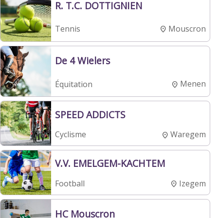
R. T.C. DOTTIGNIEN
Mouscron
Tennis
De 4 Wielers
Menen
Équitation
SPEED ADDICTS
Waregem
Cyclisme
V.V. EMELGEM-KACHTEM
Izegem
Football
HC Mouscron