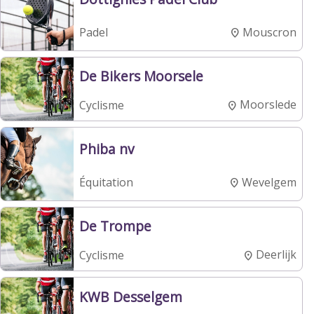
Mouscron
Padel
De Bikers Moorsele
Moorslede
Cyclisme
Phiba nv
Wevelgem
Équitation
De Trompe
Deerlijk
Cyclisme
KWB Desselgem