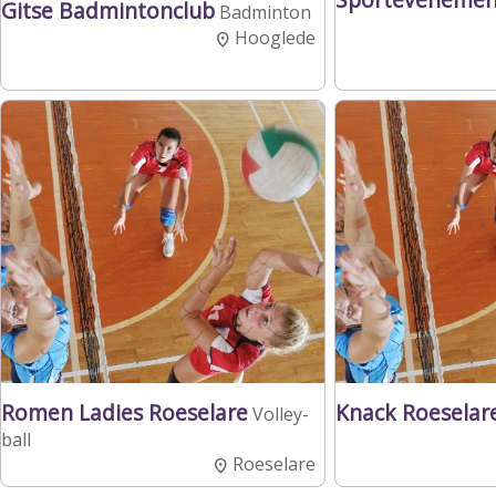
Gitse Badmintonclub
Badminton
Hooglede
Romen Ladies Roeselare
Knack Roeselar
Volley-
ball
Roeselare