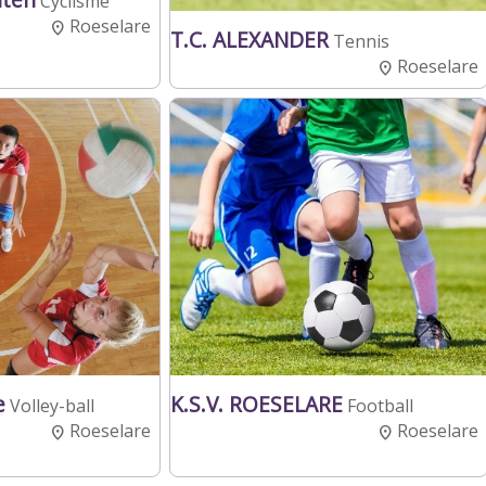
Cyclisme
Roeselare
T.C. ALEXANDER
Tennis
Roeselare
e
K.S.V. ROESELARE
Volley-ball
Football
Roeselare
Roeselare