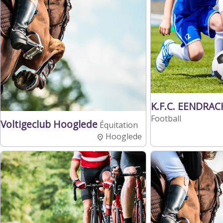
K.F.C. EENDRA
Football
Voltigeclub Hooglede
Équitation
Hooglede