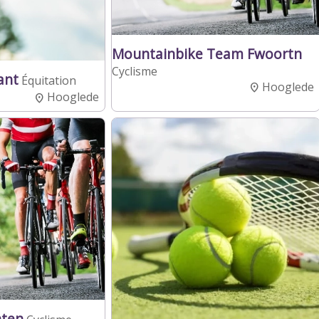
Mountainbike Team Fwoortn
Cyclisme
ant
Équitation
Hooglede
Hooglede
ten