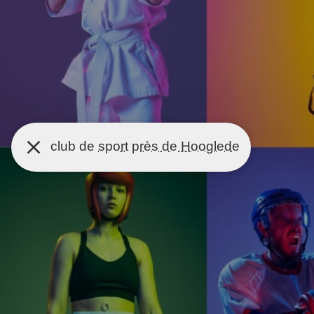
club de
sport
près de Hooglede