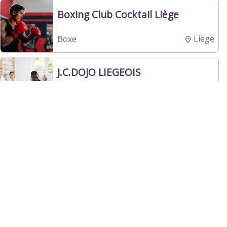
Boxing Club Cocktail Liège
Liège
Boxe
J.C.DOJO LIEGEOIS
Vennes
Judo
Boxing Club Cuban Bressoux
Liège
Boxe
R.T.C. LIEGE
Liège
Tennis