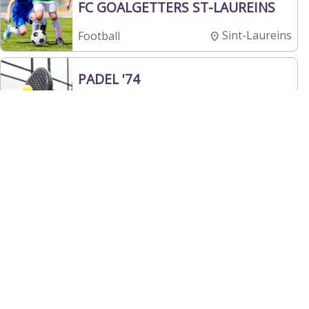
FC GOALGETTERS ST-LAUREINS
Sint-Laureins
Football
PADEL '74
Sint-Laureins
Padel
SENTSE BADMINTON Club vzw
Sint-Laureins
Badminton
T.C. EEKLO
Eeklo
Tennis, Padel
HC De Zwepe