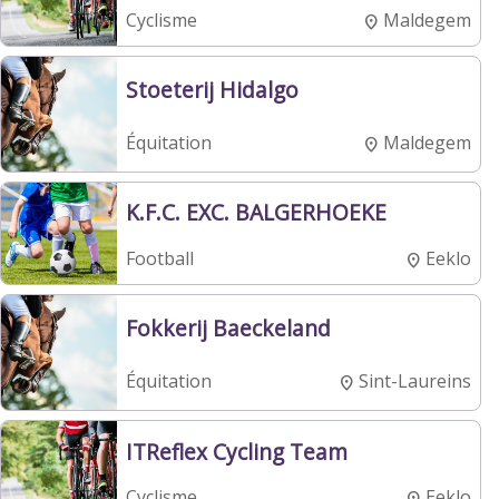
Maldegem
Cyclisme
Stoeterij Hidalgo
Maldegem
Équitation
K.F.C. EXC. BALGERHOEKE
Eeklo
Football
Fokkerij Baeckeland
Sint-Laureins
Équitation
ITReflex Cycling Team
Eeklo
Cyclisme