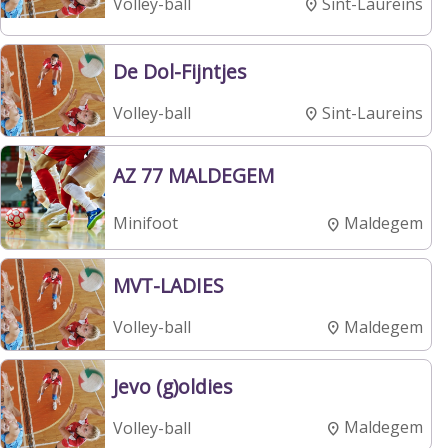
Sint-Laureins
Volley-ball
De Dol-Fijntjes
Sint-Laureins
Volley-ball
AZ 77 MALDEGEM
Maldegem
Minifoot
MVT-LADIES
Maldegem
Volley-ball
Jevo (g)oldies
Maldegem
Volley-ball