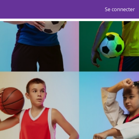
Se connecter