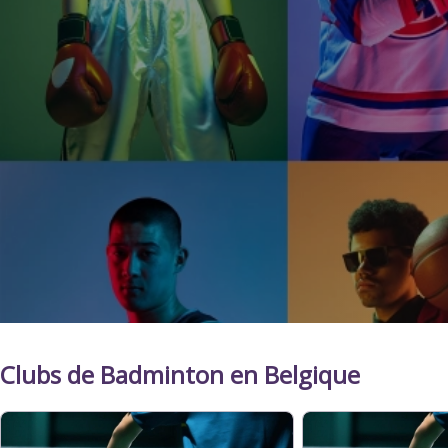
Clubs de Badminton en Belgique