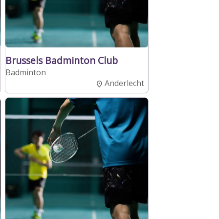
Brussels Badminton Club
Badminton
Anderlecht