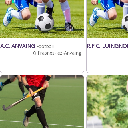
A.C. ANVAING
R.F.C. LUINGNO
Football
Frasnes-lez-Anvaing