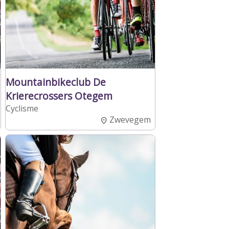
Mountainbikeclub De
Krierecrossers Otegem
Cyclisme
Zwevegem