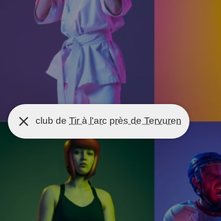
club de
Tir à l'arc
près de Tervuren