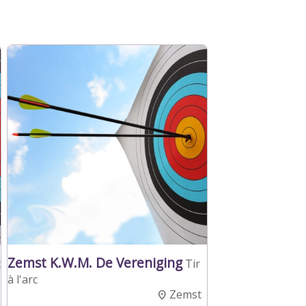
Zemst K.W.M. De Vereniging
c
Tir
à l'arc
Zemst