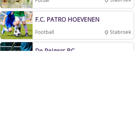
F.C. PATRO HOEVENEN
Stabroek
Football
De Reigers BC
Berendrecht-
Badminton
Zandvliet-Lillo
BASF BC
Hoevenen
Badminton
: JEONG SIN - HEUK LYOONG
Stabroek
Taekwondo