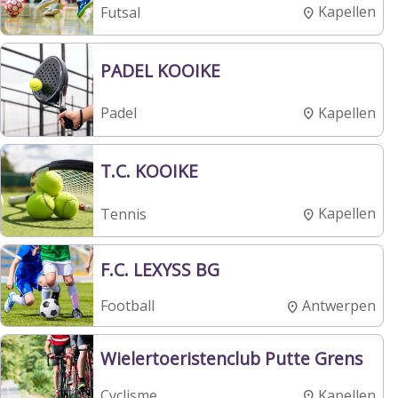
Kapellen
Futsal
PADEL KOOIKE
Kapellen
Padel
T.C. KOOIKE
Kapellen
Tennis
F.C. LEXYSS BG
Antwerpen
Football
Wielertoeristenclub Putte Grens
Kapellen
Cyclisme