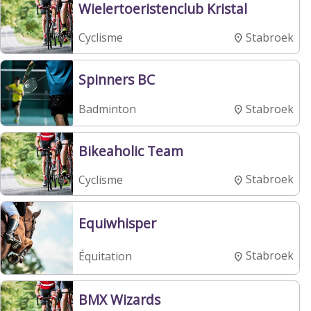
Wielertoeristenclub Kristal
Stabroek
Cyclisme
Spinners BC
Stabroek
Badminton
Bikeaholic Team
Stabroek
Cyclisme
Equiwhisper
Stabroek
Équitation
BMX Wizards