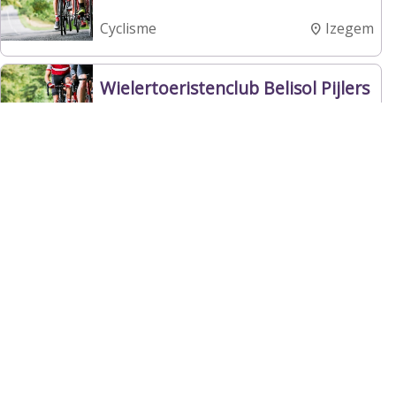
Izegem
Cyclisme
Wielertoeristenclub Belisol Pijlers
Roeselare
Cyclisme
Veloclub De Pedaalridders Sint
Eloois Winkel
Ledegem
Cyclisme
Sportevenementen
Roeselare
Cyclisme
Tomabel-Inofec Cycling Team