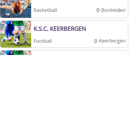
Bonheiden
Basketball
K.S.C. KEERBERGEN
Keerbergen
Football
F.C. BERLAAR-HEIKANT
Berlaar
Football
Hippisch Centrum Bonheiden
Bonheiden
Équitation
T.C. KROMVELD