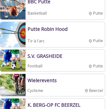
BBC Putte
Putte
Basketball
Putte Robin Hood
Putte
Tir à l'arc
S.V. GRASHEIDE
Putte
Football
Wielerevents
Beerzel
Cyclisme
K. BERG-OP FC BEERZEL