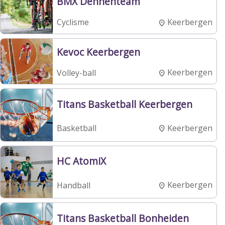
BMX Dennenteam
Keerbergen
Cyclisme
Kevoc Keerbergen
Keerbergen
Volley-ball
Titans Basketball Keerbergen
Keerbergen
Basketball
HC AtomiX
Keerbergen
Handball
Titans Basketball Bonheiden