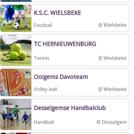
K.S.C. WIELSBEKE
Wielsbeke
Football
TC HERNIEUWENBURG
Wielsbeke
Tennis
Ooigems Davoteam
Wielsbeke
Volley-ball
Desselgemse Handbalclub
Desselgem
Handball