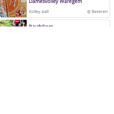
Damesvolley Waregem
Beveren
Volley-ball
Bavibikers
Harelbeke
Cyclisme
K.S.K. BEVEREN-LEIE
Waregem
Football
Damberdstampers
Bavikhove
Cyclisme
PADELPOINT HULSTE