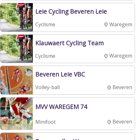
Leie Cycling Beveren Leie
Waregem
Cyclisme
Klauwaert Cycling Team
Waregem
Cyclisme
Beveren Leie VBC
Beveren
Volley-ball
MVV WAREGEM 74
Beveren
Minifoot