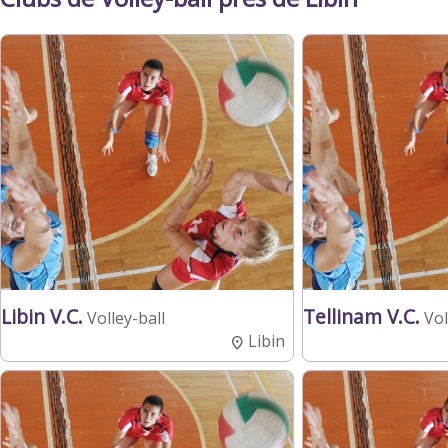
Libin V.C.
Tellinam V.C.
Volley-ball
Vol
Libin