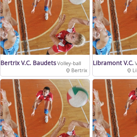
Bertrix V.C. Baudets
Libramont V.C.
Volley-ball
Bertrix
L