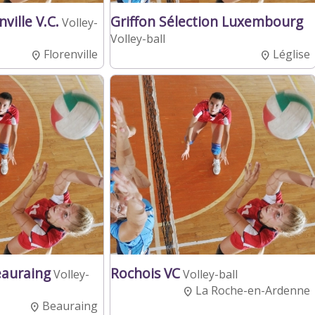
ville V.C.
Griffon Sélection Luxembourg
Volley-
Volley-ball
Florenville
Léglise
eauraing
Rochois VC
Volley-
Volley-ball
La Roche-en-Ardenne
Beauraing