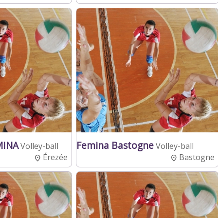
MINA
Femina Bastogne
Volley-ball
Volley-ball
Érezée
Bastogne