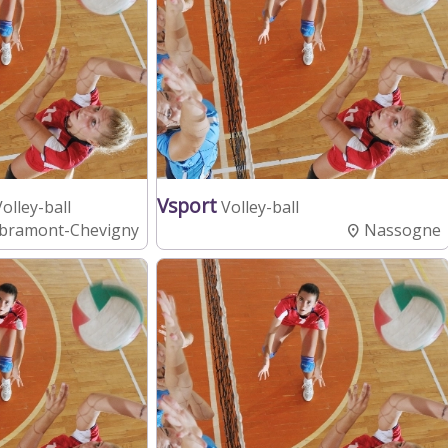
Vsport
Volley-ball
Volley-ball
ibramont-Chevigny
Nassogne