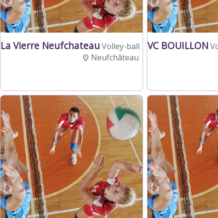
La Vierre Neufchateau
VC BOUILLON
Volley-ball
Vo
Neufchâteau