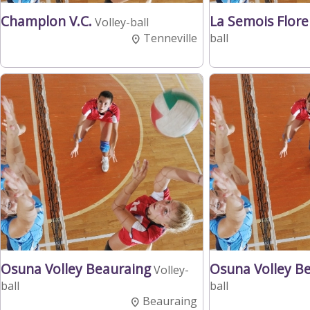
Champlon V.C.
La Semois Floren
Volley-ball
Tenneville
ball
Osuna Volley Beauraing
Osuna Volley B
Volley-
ball
ball
Beauraing