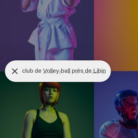
club de
Volley-ball
près de Libin