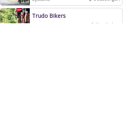
Trudo Bikers
Houthalen-
Cyclisme
Helchteren
Beli Bikers
Houthalen-
Cyclisme
Helchteren
Wieler En Supportersclub
Helchteren
Houthalen-
Cyclisme
Helchteren
Verenigde Vrienden Vliermaal
Kortessem
Cyclisme