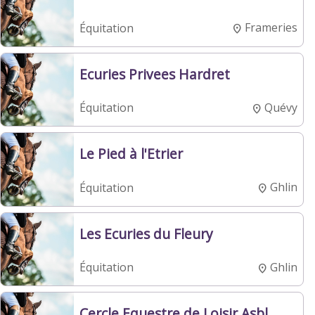
Frameries
Équitation
Ecuries Privees Hardret
Quévy
Équitation
Le Pied à l'Etrier
Ghlin
Équitation
Les Ecuries du Fleury
Ghlin
Équitation
Cercle Equestre de Loisir Asbl