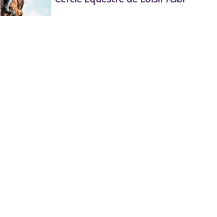
Bernissart
Équitation
Le Lancier
Beloeil
Équitation
MD Horse
Jurbise
Équitation
Les Jardins d'Osiris
Beloeil
Équitation