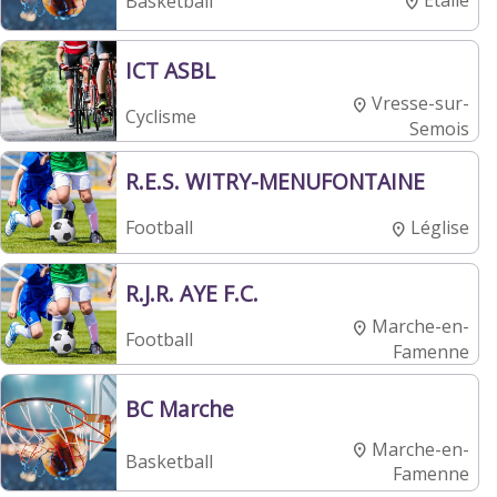
Étalle
Basketball
ICT ASBL
Vresse-sur-
Cyclisme
Semois
R.E.S. WITRY-MENUFONTAINE
Léglise
Football
R.J.R. AYE F.C.
Marche-en-
Football
Famenne
BC Marche
Marche-en-
Basketball
Famenne