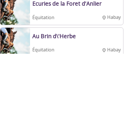
Ecuries de la Foret d'Anlier
Habay
Équitation
Au Brin d\'Herbe
Habay
Équitation
R.T.C. MARCHE
Marche-en-
Tennis
Famenne
<
1
2
3
4
5
6
7
8
9
10
11
Suiv
Précédent
>