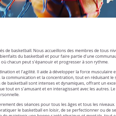
és de basketball. Nous accueillons des membres de tous ni
ienfaits du basketball et pour faire partie d'une communau
l où chacun peut s'épanouir et progresser à son rythme.
nation et l'agilité. Il aide à développer la force musculaire e
, la communication et la concentration, tout en réduisant le
hs de basketball sont intenses et dynamiques, offrant un exce
e tout en s'amusant et en interagissant avec les autres. Le 
ersonnelle.
ement des séances pour tous les âges et tous les niveaux. 
atiquer le basketball en loisir, de se perfectionner ou de s
 de maintenir une bonne santé physique et mentale, tout en 