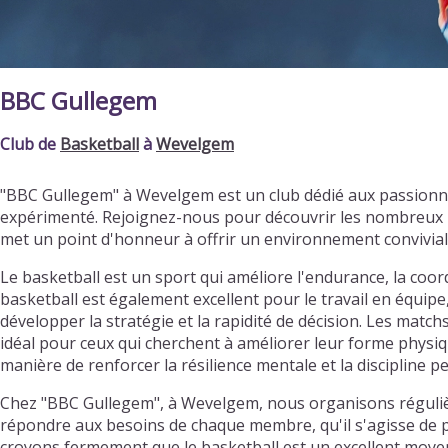
BBC Gullegem
Club de
Basketball
à
Wevelgem
"BBC Gullegem" à Wevelgem est un club dédié aux passionn
expérimenté. Rejoignez-nous pour découvrir les nombreux b
met un point d'honneur à offrir un environnement convivia
Le basketball est un sport qui améliore l'endurance, la coordi
basketball est également excellent pour le travail en équipe
développer la stratégie et la rapidité de décision. Les matc
idéal pour ceux qui cherchent à améliorer leur forme physiqu
manière de renforcer la résilience mentale et la discipline p
Chez "BBC Gullegem", à Wevelgem, nous organisons régulièr
répondre aux besoins de chaque membre, qu'il s'agisse de pr
croyons fermement que le basketball est un excellent moyen