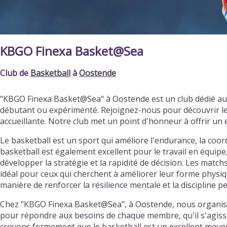
KBGO Finexa Basket@Sea
Club de
Basketball
à
Oostende
"KBGO Finexa Basket@Sea" à Oostende est un club dédié au
débutant ou expérimenté. Rejoignez-nous pour découvrir l
accueillante. Notre club met un point d'honneur à offrir u
Le basketball est un sport qui améliore l'endurance, la coordi
basketball est également excellent pour le travail en équipe
développer la stratégie et la rapidité de décision. Les matc
idéal pour ceux qui cherchent à améliorer leur forme physiqu
manière de renforcer la résilience mentale et la discipline p
Chez "KBGO Finexa Basket@Sea", à Oostende, nous organison
pour répondre aux besoins de chaque membre, qu'il s'agisse 
croyons fermement que le basketball est un excellent moyen