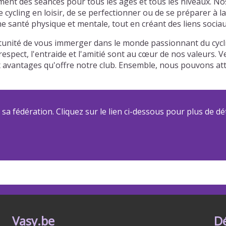
ement des séances pour tous les âges et tous les niveaux. N
e cycling en loisir, de se perfectionner ou de se préparer 
e santé physique et mentale, tout en créant des liens sociau
rtunité de vous immerger dans le monde passionnant du cycli
espect, l'entraide et l'amitié sont au cœur de nos valeurs. 
ux avantages qu'offre notre club. Ensemble, nous pouvons a
a fédération. Cliquez sur le lien ci-dessous pour plus de dét
Vasy.be
D