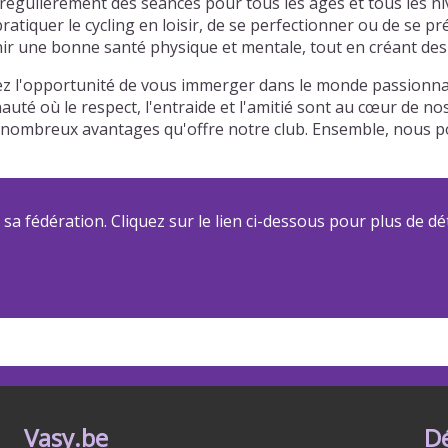
égulièrement des séances pour tous les âges et tous les ni
atiquer le cycling en loisir, de se perfectionner ou de se p
r une bonne santé physique et mentale, tout en créant des l
z l'opportunité de vous immerger dans le monde passionnant
auté où le respect, l'entraide et l'amitié sont au cœur de n
 des nombreux avantages qu'offre notre club. Ensemble, nou
a fédération. Cliquez sur le lien ci-dessous pour plus de dét
Vasy.be
D