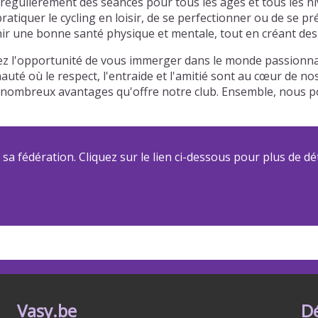
égulièrement des séances pour tous les âges et tous les ni
atiquer le cycling en loisir, de se perfectionner ou de se p
r une bonne santé physique et mentale, tout en créant des l
z l'opportunité de vous immerger dans le monde passionnant
auté où le respect, l'entraide et l'amitié sont au cœur de n
 des nombreux avantages qu'offre notre club. Ensemble, nou
a fédération. Cliquez sur le lien ci-dessous pour plus de dét
Vasy.be
D