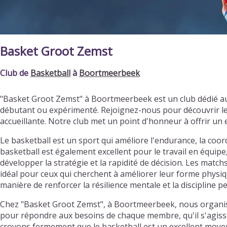
Basket Groot Zemst
Club de
Basketball
à
Boortmeerbeek
"Basket Groot Zemst" à Boortmeerbeek est un club dédié au
débutant ou expérimenté. Rejoignez-nous pour découvrir l
accueillante. Notre club met un point d'honneur à offrir u
Le basketball est un sport qui améliore l'endurance, la coordi
basketball est également excellent pour le travail en équipe
développer la stratégie et la rapidité de décision. Les matc
idéal pour ceux qui cherchent à améliorer leur forme physiqu
manière de renforcer la résilience mentale et la discipline p
Chez "Basket Groot Zemst", à Boortmeerbeek, nous organiso
pour répondre aux besoins de chaque membre, qu'il s'agisse 
croyons fermement que le basketball est un excellent moyen