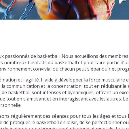
x passionnés de basketball. Nous accueillons des membres 
es nombreux bienfaits du basketball et pour faire partie 
n environnement convivial où chacun peut s'épanouir et prog
nation et l'agilité. Il aide à développer la force musculaire e
, la communication et la concentration, tout en réduisant le
hs de basketball sont intenses et dynamiques, offrant un exce
e tout en s'amusant et en interagissant avec les autres. Le 
ersonnelle.
ns régulièrement des séances pour tous les âges et tous le
de pratiquer le basketball en loisir, de se perfectionner ou
 de maintenir une bonne santé physique et mentale, tout en 