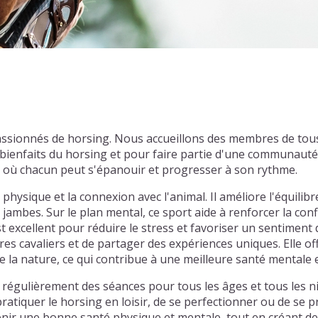
x passionnés de horsing. Nous accueillons des membres de to
ienfaits du horsing et pour faire partie d'une communauté 
l où chacun peut s'épanouir et progresser à son rythme.
 physique et la connexion avec l'animal. Il améliore l'équilibr
ambes. Sur le plan mental, ce sport aide à renforcer la confi
 excellent pour réduire le stress et favoriser un sentiment d
utres cavaliers et de partager des expériences uniques. Elle 
e la nature, ce qui contribue à une meilleure santé mentale 
s régulièrement des séances pour tous les âges et tous les n
atiquer le horsing en loisir, de se perfectionner ou de se 
ir une bonne santé physique et mentale, tout en créant des 