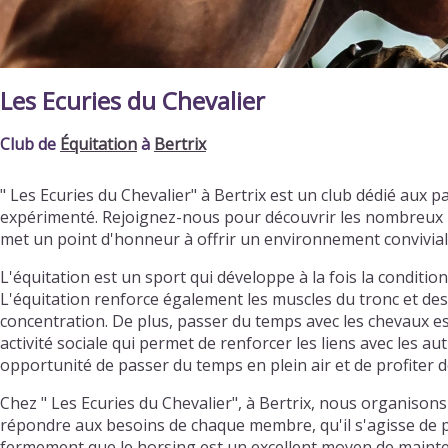
Les Ecuries du Chevalier
Club de
Équitation
à
Bertrix
" Les Ecuries du Chevalier" à Bertrix est un club dédié au
expérimenté. Rejoignez-nous pour découvrir les nombreux b
met un point d'honneur à offrir un environnement convivia
L'équitation est un sport qui développe à la fois la condition
L'équitation renforce également les muscles du tronc et des j
concentration. De plus, passer du temps avec les chevaux est
activité sociale qui permet de renforcer les liens avec les a
opportunité de passer du temps en plein air et de profiter d
Chez " Les Ecuries du Chevalier", à Bertrix, nous organison
répondre aux besoins de chaque membre, qu'il s'agisse de pr
fermement que le horsing est un excellent moyen de mainten