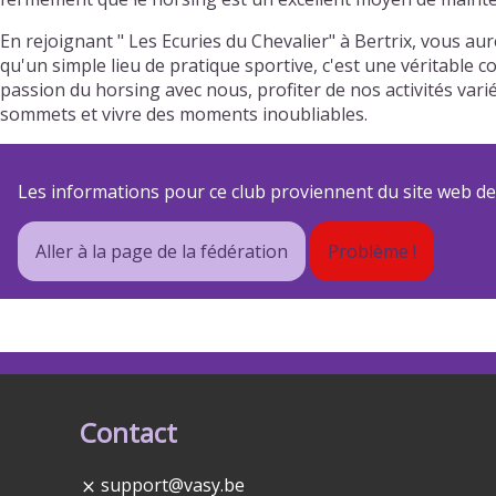
En rejoignant " Les Ecuries du Chevalier" à Bertrix, vous a
qu'un simple lieu de pratique sportive, c'est une véritable 
passion du horsing avec nous, profiter de nos activités va
sommets et vivre des moments inoubliables.
Les informations pour ce club proviennent du site web de s
Aller à la page de la fédération
Problème !
Contact
support@vasy.be