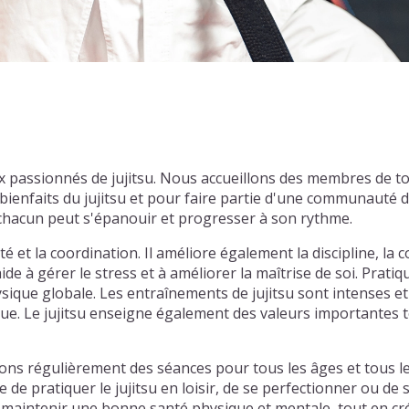
x passionnés de jujitsu. Nous accueillons des membres de t
enfaits du jujitsu et pour faire partie d'une communauté d
chacun peut s'épanouir et progresser à son rythme.
lité et la coordination. Il améliore également la discipline, la
ide à gérer le stress et à améliorer la maîtrise de soi. Prati
ique globale. Les entraînements de jujitsu sont intenses et 
ue. Le jujitsu enseigne également des valeurs importantes te
ns régulièrement des séances pour tous les âges et tous le
de pratiquer le jujitsu en loisir, de se perfectionner ou de
maintenir une bonne santé physique et mentale, tout en créa