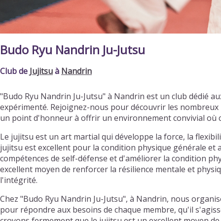
Budo Ryu Nandrin Ju-Jutsu
Club de
Jujitsu
à
Nandrin
"Budo Ryu Nandrin Ju-Jutsu" à Nandrin est un club dédié au
expérimenté. Rejoignez-nous pour découvrir les nombreux bi
un point d'honneur à offrir un environnement convivial où 
Le jujitsu est un art martial qui développe la force, la flexibi
jujitsu est excellent pour la condition physique générale et a
compétences de self-défense et d'améliorer la condition phys
excellent moyen de renforcer la résilience mentale et physiq
l'intégrité.
Chez "Budo Ryu Nandrin Ju-Jutsu", à Nandrin, nous organiso
pour répondre aux besoins de chaque membre, qu'il s'agisse 
croyons fermement que le jujitsu est un excellent moyen de 