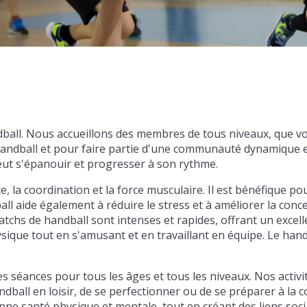
ball. Nous accueillons des membres de tous niveaux, que v
andball et pour faire partie d'une communauté dynamique et
eut s'épanouir et progresser à son rythme.
la coordination et la force musculaire. Il est bénéfique pour
ball aide également à réduire le stress et à améliorer la con
tchs de handball sont intenses et rapides, offrant un excel
ysique tout en s'amusant et en travaillant en équipe. Le han
 séances pour tous les âges et tous les niveaux. Nos activ
ndball en loisir, de se perfectionner ou de se préparer à l
ne santé physique et mentale, tout en créant des liens socia