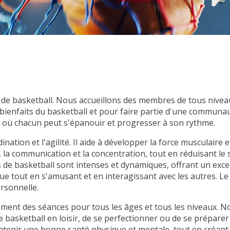
és de basketball. Nous accueillons des membres de tous nive
ienfaits du basketball et pour faire partie d'une communau
l où chacun peut s'épanouir et progresser à son rythme.
nation et l'agilité. Il aide à développer la force musculaire e
, la communication et la concentration, tout en réduisant le
hs de basketball sont intenses et dynamiques, offrant un exce
e tout en s'amusant et en interagissant avec les autres. Le 
ersonnelle.
ement des séances pour tous les âges et tous les niveaux. N
e basketball en loisir, de se perfectionner ou de se prépare
tenir une bonne santé physique et mentale, tout en créant d