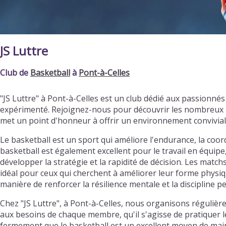
JS Luttre
Club de
Basketball
à
Pont-à-Celles
"JS Luttre" à Pont-à-Celles est un club dédié aux passionn
expérimenté. Rejoignez-nous pour découvrir les nombreux b
met un point d'honneur à offrir un environnement convivia
Le basketball est un sport qui améliore l'endurance, la coordi
basketball est également excellent pour le travail en équipe
développer la stratégie et la rapidité de décision. Les matc
idéal pour ceux qui cherchent à améliorer leur forme physiqu
manière de renforcer la résilience mentale et la discipline p
Chez "JS Luttre", à Pont-à-Celles, nous organisons régulièr
aux besoins de chaque membre, qu'il s'agisse de pratiquer l
fermement que le basketball est un excellent moyen de main