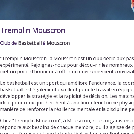
Tremplin Mouscron
Club de
Basketball
à
Mouscron
"Tremplin Mouscron" à Mouscron est un club dédié aux pas
expérimenté. Rejoignez-nous pour découvrir les nombreux b
met un point d'honneur à offrir un environnement convivia
Le basketball est un sport qui améliore l'endurance, la coordi
basketball est également excellent pour le travail en équipe
développer la stratégie et la rapidité de décision. Les matc
idéal pour ceux qui cherchent à améliorer leur forme physiqu
manière de renforcer la résilience mentale et la discipline p
Chez "Tremplin Mouscron", à Mouscron, nous organisons rég
répondre aux besoins de chaque membre, qu'il s'agisse de pr
croyons fermement que le basketball est un excellent moyen