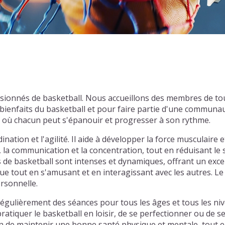
sionnés de basketball. Nous accueillons des membres de to
ienfaits du basketball et pour faire partie d'une communau
l où chacun peut s'épanouir et progresser à son rythme.
nation et l'agilité. Il aide à développer la force musculaire e
, la communication et la concentration, tout en réduisant le
hs de basketball sont intenses et dynamiques, offrant un exce
e tout en s'amusant et en interagissant avec les autres. Le 
ersonnelle.
ulièrement des séances pour tous les âges et tous les niv
atiquer le basketball en loisir, de se perfectionner ou de s
 de maintenir une bonne santé physique et mentale, tout en 