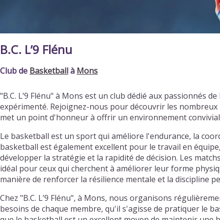
B.C. L’9 Flénu
Club de
Basketball
à
Mons
"B.C. L’9 Flénu" à Mons est un club dédié aux passionnés d
expérimenté. Rejoignez-nous pour découvrir les nombreux b
met un point d'honneur à offrir un environnement convivia
Le basketball est un sport qui améliore l'endurance, la coordi
basketball est également excellent pour le travail en équipe
développer la stratégie et la rapidité de décision. Les matc
idéal pour ceux qui cherchent à améliorer leur forme physiqu
manière de renforcer la résilience mentale et la discipline p
Chez "B.C. L’9 Flénu", à Mons, nous organisons régulièreme
besoins de chaque membre, qu'il s'agisse de pratiquer le ba
que le basketball est un excellent moyen de maintenir une b