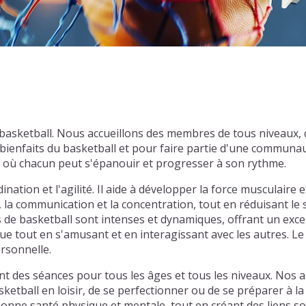
e basketball. Nous accueillons des membres de tous niveaux
ienfaits du basketball et pour faire partie d'une communau
l où chacun peut s'épanouir et progresser à son rythme.
nation et l'agilité. Il aide à développer la force musculaire e
, la communication et la concentration, tout en réduisant le
hs de basketball sont intenses et dynamiques, offrant un exce
e tout en s'amusant et en interagissant avec les autres. Le 
ersonnelle.
nt des séances pour tous les âges et tous les niveaux. Nos 
sketball en loisir, de se perfectionner ou de se préparer à
onne santé physique et mentale, tout en créant des liens soc