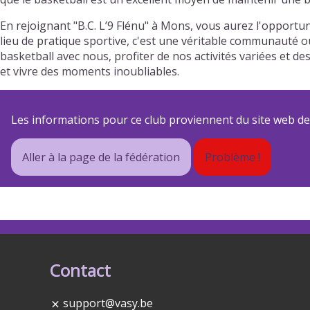
En rejoignant "B.C. L’9 Flénu" à Mons, vous aurez l'opport
lieu de pratique sportive, c'est une véritable communauté où
basketball avec nous, profiter de nos activités variées e
et vivre des moments inoubliables.
Les informations pour ce club proviennent du site web de s
Aller à la page de la fédération
Problème !
Contact
support@vasy.be