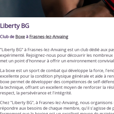
Liberty BG
Club de
Boxe
à
Frasnes-lez-Anvaing
"Liberty BG" à Frasnes-lez-Anvaing est un club dédié aux 
expérimenté. Rejoignez-nous pour découvrir les nombreux b
met un point d'honneur à offrir un environnement convivia
La boxe est un sport de combat qui développe la force, l'endur
excellente pour la condition physique générale et aide à renf
boxe permet de développer des compétences de self-défense 
la technique, offrant un excellent moyen de renforcer la ré
respect, la persévérance et l'intégrité.
Chez "Liberty BG", à Frasnes-lez-Anvaing, nous organisons 
répondre aux besoins de chaque membre, qu'il s'agisse de pr
fermement que le boxing est un excellent moyen de mainteni