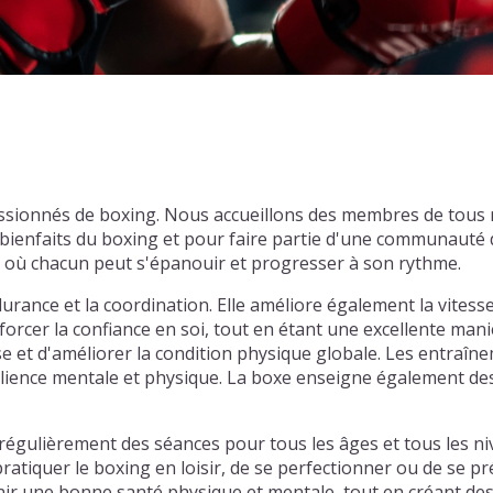
passionnés de boxing. Nous accueillons des membres de tous
ienfaits du boxing et pour faire partie d'une communauté d
l où chacun peut s'épanouir et progresser à son rythme.
ance et la coordination. Elle améliore également la vitesse, l
orcer la confiance en soi, tout en étant une excellente maniè
et d'améliorer la condition physique globale. Les entraîne
silience mentale et physique. La boxe enseigne également des
régulièrement des séances pour tous les âges et tous les ni
atiquer le boxing en loisir, de se perfectionner ou de se p
r une bonne santé physique et mentale, tout en créant des l