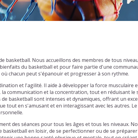
 de basketball. Nous accueillons des membres de tous nivea
ienfaits du basketball et pour faire partie d'une communau
l où chacun peut s'épanouir et progresser à son rythme.
nation et l'agilité. Il aide à développer la force musculaire e
, la communication et la concentration, tout en réduisant le
hs de basketball sont intenses et dynamiques, offrant un exce
e tout en s'amusant et en interagissant avec les autres. Le 
ersonnelle.
ment des séances pour tous les âges et tous les niveaux. No
e basketball en loisir, de se perfectionner ou de se prépare
tenir une bonne santé physique et mentale, tout en créant d