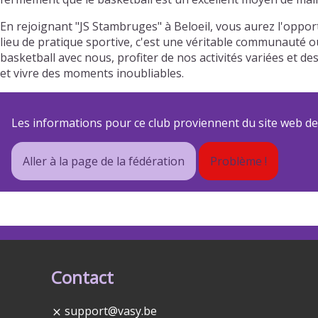
En rejoignant "JS Stambruges" à Beloeil, vous aurez l'oppo
lieu de pratique sportive, c'est une véritable communauté où
basketball avec nous, profiter de nos activités variées e
et vivre des moments inoubliables.
Les informations pour ce club proviennent du site web de s
Aller à la page de la fédération
Problème !
Contact
support@vasy.be