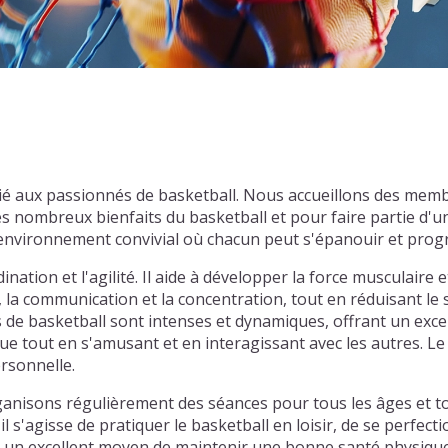
é aux passionnés de basketball. Nous accueillons des memb
es nombreux bienfaits du basketball et pour faire partie 
n environnement convivial où chacun peut s'épanouir et prog
nation et l'agilité. Il aide à développer la force musculaire e
, la communication et la concentration, tout en réduisant le
hs de basketball sont intenses et dynamiques, offrant un exce
e tout en s'amusant et en interagissant avec les autres. Le 
ersonnelle.
isons régulièrement des séances pour tous les âges et tous
'agisse de pratiquer le basketball en loisir, de se perfecti
 un excellent moyen de maintenir une bonne santé physique 