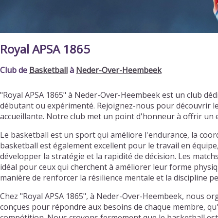
Royal APSA 1865
Club de
Basketball
à
Neder-Over-Heembeek
"Royal APSA 1865" à Neder-Over-Heembeek est un club dédi
débutant ou expérimenté. Rejoignez-nous pour découvrir l
accueillante. Notre club met un point d'honneur à offrir u
Le basketball est un sport qui améliore l'endurance, la coordi
basketball est également excellent pour le travail en équipe
développer la stratégie et la rapidité de décision. Les matc
idéal pour ceux qui cherchent à améliorer leur forme physiqu
manière de renforcer la résilience mentale et la discipline p
Chez "Royal APSA 1865", à Neder-Over-Heembeek, nous organ
conçues pour répondre aux besoins de chaque membre, qu'il s
compétition. Nous croyons fermement que le basketball est