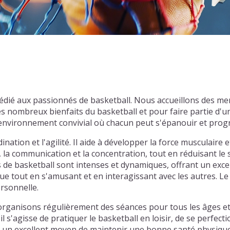
ub dédié aux passionnés de basketball. Nous accueillons des 
es nombreux bienfaits du basketball et pour faire partie 
n environnement convivial où chacun peut s'épanouir et prog
nation et l'agilité. Il aide à développer la force musculaire e
, la communication et la concentration, tout en réduisant le
hs de basketball sont intenses et dynamiques, offrant un exce
e tout en s'amusant et en interagissant avec les autres. Le 
ersonnelle.
s organisons régulièrement des séances pour tous les âges et
'agisse de pratiquer le basketball en loisir, de se perfecti
 un excellent moyen de maintenir une bonne santé physique 