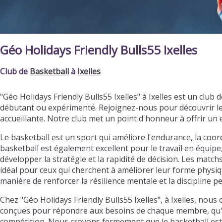
Géo Holidays Friendly Bulls55 Ixelles
Club de
Basketball
à
Ixelles
"Géo Holidays Friendly Bulls55 Ixelles" à Ixelles est un cl
débutant ou expérimenté. Rejoignez-nous pour découvrir l
accueillante. Notre club met un point d'honneur à offrir u
Le basketball est un sport qui améliore l'endurance, la coordi
basketball est également excellent pour le travail en équipe
développer la stratégie et la rapidité de décision. Les matc
idéal pour ceux qui cherchent à améliorer leur forme physiqu
manière de renforcer la résilience mentale et la discipline p
Chez "Géo Holidays Friendly Bulls55 Ixelles", à Ixelles, nou
conçues pour répondre aux besoins de chaque membre, qu'il s
compétition. Nous croyons fermement que le basketball est