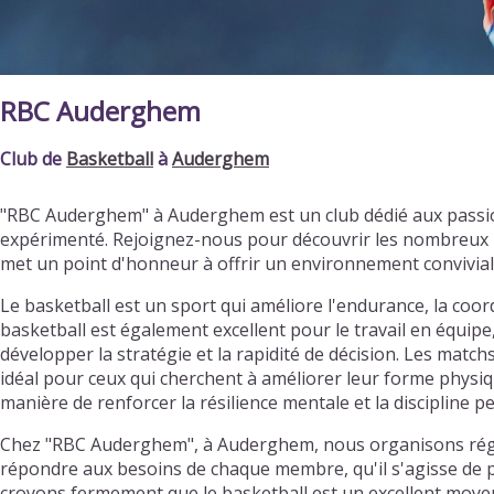
RBC Auderghem
Club de
Basketball
à
Auderghem
"RBC Auderghem" à Auderghem est un club dédié aux passio
expérimenté. Rejoignez-nous pour découvrir les nombreux b
met un point d'honneur à offrir un environnement convivia
Le basketball est un sport qui améliore l'endurance, la coordi
basketball est également excellent pour le travail en équipe
développer la stratégie et la rapidité de décision. Les matc
idéal pour ceux qui cherchent à améliorer leur forme physiqu
manière de renforcer la résilience mentale et la discipline p
Chez "RBC Auderghem", à Auderghem, nous organisons réguli
répondre aux besoins de chaque membre, qu'il s'agisse de pr
croyons fermement que le basketball est un excellent moyen