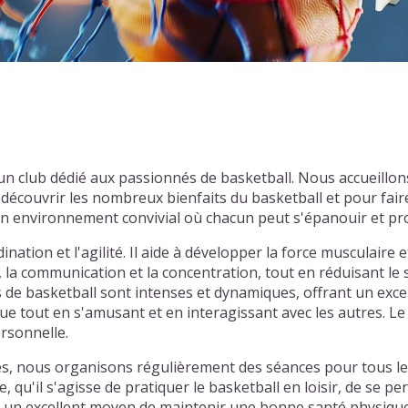
t un club dédié aux passionnés de basketball. Nous accueill
découvrir les nombreux bienfaits du basketball et pour fa
r un environnement convivial où chacun peut s'épanouir et p
nation et l'agilité. Il aide à développer la force musculaire e
, la communication et la concentration, tout en réduisant le
hs de basketball sont intenses et dynamiques, offrant un exce
e tout en s'amusant et en interagissant avec les autres. Le 
ersonnelle.
es, nous organisons régulièrement des séances pour tous les
'il s'agisse de pratiquer le basketball en loisir, de se per
 un excellent moyen de maintenir une bonne santé physique 