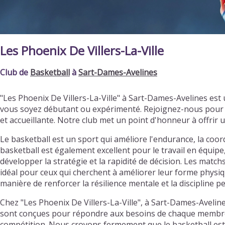
Les Phoenix De Villers-La-Ville
Club de
Basketball
à
Sart-Dames-Avelines
"Les Phoenix De Villers-La-Ville" à Sart-Dames-Avelines es
vous soyez débutant ou expérimenté. Rejoignez-nous pour 
et accueillante. Notre club met un point d'honneur à offri
Le basketball est un sport qui améliore l'endurance, la coordi
basketball est également excellent pour le travail en équipe
développer la stratégie et la rapidité de décision. Les matc
idéal pour ceux qui cherchent à améliorer leur forme physiqu
manière de renforcer la résilience mentale et la discipline p
Chez "Les Phoenix De Villers-La-Ville", à Sart-Dames-Avelin
sont conçues pour répondre aux besoins de chaque membre, qu
compétition. Nous croyons fermement que le basketball est