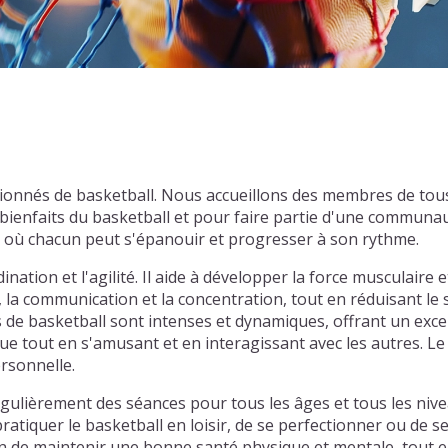
ionnés de basketball. Nous accueillons des membres de tou
ienfaits du basketball et pour faire partie d'une communau
l où chacun peut s'épanouir et progresser à son rythme.
nation et l'agilité. Il aide à développer la force musculaire e
, la communication et la concentration, tout en réduisant le
hs de basketball sont intenses et dynamiques, offrant un exce
e tout en s'amusant et en interagissant avec les autres. Le 
ersonnelle.
lièrement des séances pour tous les âges et tous les nive
atiquer le basketball en loisir, de se perfectionner ou de s
 de maintenir une bonne santé physique et mentale, tout en 