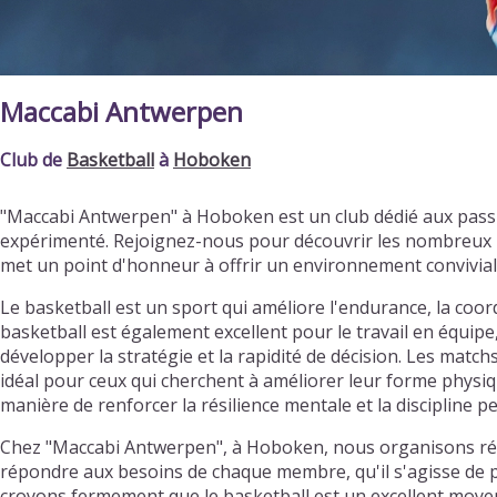
Maccabi Antwerpen
Club de
Basketball
à
Hoboken
"Maccabi Antwerpen" à Hoboken est un club dédié aux pass
expérimenté. Rejoignez-nous pour découvrir les nombreux b
met un point d'honneur à offrir un environnement convivia
Le basketball est un sport qui améliore l'endurance, la coordi
basketball est également excellent pour le travail en équipe
développer la stratégie et la rapidité de décision. Les matc
idéal pour ceux qui cherchent à améliorer leur forme physiqu
manière de renforcer la résilience mentale et la discipline p
Chez "Maccabi Antwerpen", à Hoboken, nous organisons régu
répondre aux besoins de chaque membre, qu'il s'agisse de pr
croyons fermement que le basketball est un excellent moyen