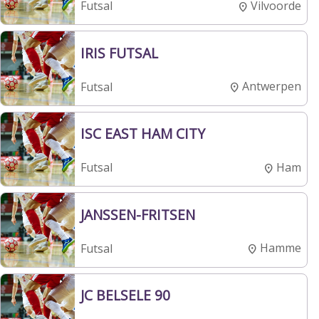
Vilvoorde
Futsal
IRIS FUTSAL
Antwerpen
Futsal
ISC EAST HAM CITY
Ham
Futsal
JANSSEN-FRITSEN
Hamme
Futsal
JC BELSELE 90