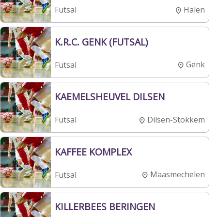
Halen
Futsal
K.R.C. GENK (FUTSAL)
Genk
Futsal
KAEMELSHEUVEL DILSEN
Dilsen-Stokkem
Futsal
KAFFEE KOMPLEX
Maasmechelen
Futsal
KILLERBEES BERINGEN