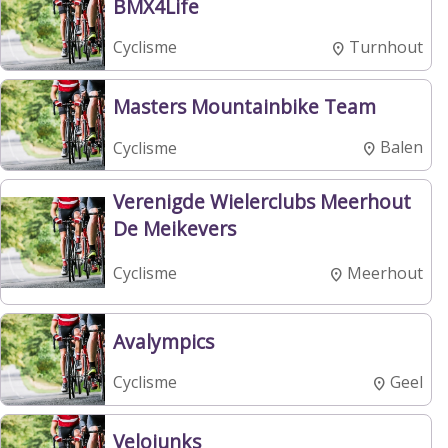
BMX4Life
Turnhout
Cyclisme
Masters Mountainbike Team
Balen
Cyclisme
Verenigde Wielerclubs Meerhout
De Meikevers
Meerhout
Cyclisme
Avalympics
Geel
Cyclisme
Velojunks