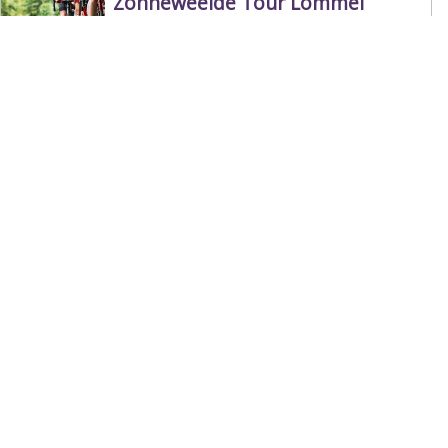
Zonneweelde Tour Lommel
Balen
Cyclisme
Team Kempen Cycling
Turnhout
Cyclisme
Bjorn Wynants BMX Team & Club
Mol
Cyclisme
LRG-Cycling Team
Balen
Cyclisme
1
2
3
4
5
6
Suivant >