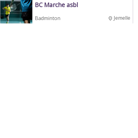
BC Marche asbl
Jemelle
Badminton
WIJCHMAAL BC
Peer
Badminton
Badmintonclub 't Plêmke
Tongeren
Tongeren
Badminton
Badiator Academy
Tongeren
Badminton