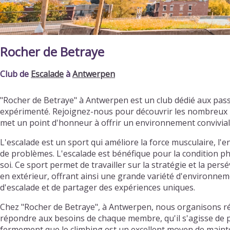
Rocher de Betraye
Club de
Escalade
à
Antwerpen
"Rocher de Betraye" à Antwerpen est un club dédié aux pas
expérimenté. Rejoignez-nous pour découvrir les nombreux b
met un point d'honneur à offrir un environnement convivia
L'escalade est un sport qui améliore la force musculaire, l'en
de problèmes. L'escalade est bénéfique pour la condition ph
soi. Ce sport permet de travailler sur la stratégie et la per
en extérieur, offrant ainsi une grande variété d'environnemen
d'escalade et de partager des expériences uniques.
Chez "Rocher de Betraye", à Antwerpen, nous organisons rég
répondre aux besoins de chaque membre, qu'il s'agisse de pr
fermement que le climbing est un excellent moyen de mainte