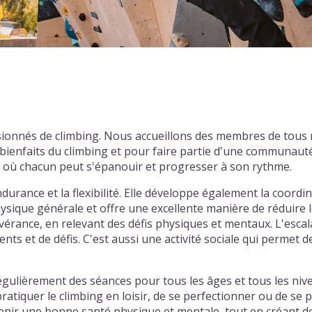
sionnés de climbing. Nous accueillons des membres de tous
ienfaits du climbing et pour faire partie d'une communauté
l où chacun peut s'épanouir et progresser à son rythme.
durance et la flexibilité. Elle développe également la coordin
ysique générale et offre une excellente manière de réduire l
sévérance, en relevant des défis physiques et mentaux. L'esca
ts et de défis. C'est aussi une activité sociale qui permet de
ulièrement des séances pour tous les âges et tous les nive
atiquer le climbing en loisir, de se perfectionner ou de se
nir une bonne santé physique et mentale, tout en créant des